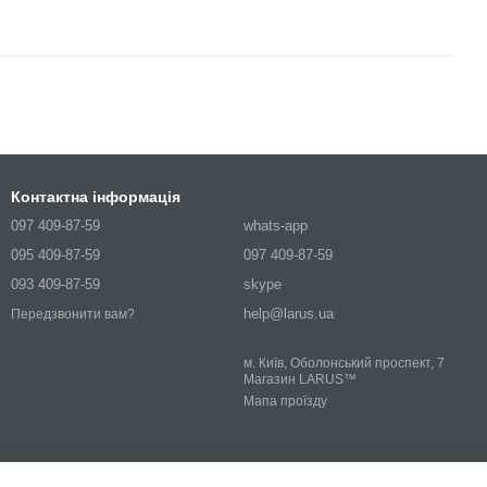
Контактна інформація
097 409-87-59
whats-app
095 409-87-59
097 409-87-59
093 409-87-59
skype
help@larus.ua
Передзвонити вам?
м. Київ, Оболонський проспект, 7
Магазин LARUS™
Мапа проїзду