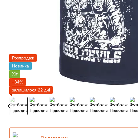
Розпродаж
Новинка
Хіт
−34%
залишилося 22 дні