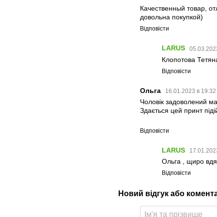
Качественный товар, от
довольна покупкой)
Відповісти
LARUS
05.03.202
Клопотова Тетяна
Відповісти
Ольга
16.01.2023 в 19:3
Чоловік задоволений ма
Здається цей принт підій
Відповісти
LARUS
17.01.202
Ольга , щиро вдяч
Відповісти
Новий відгук або комент