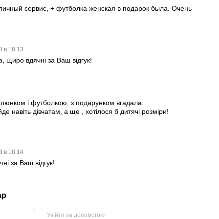
личный сервис, + футболка женская в подарок была. Очень
3 в 18:13
, щиро вдячні за Ваш відгук!
2
люнком і футболкою, з подарунком вгадала.
де навіть дівчатам, а ще , хотілося б дитячі розміри!
3 в 18:14
ні за Ваш відгук!
ар
Увійти за допомогою