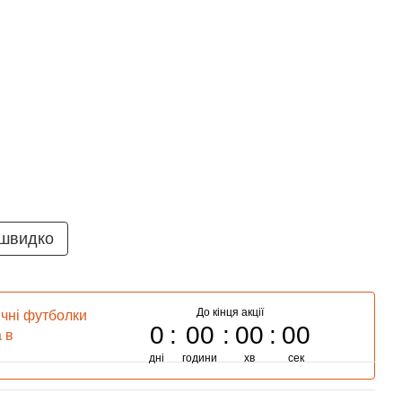
 швидко
До кінця акції
ичні футболки
0
00
00
00
 в
дні
години
хв
сек