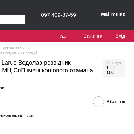
097 409-87-59
Мій кошик
Бажання
Вхід
Укр
Футболки LARUS
и Спеціальних Операцій
Larus Водолаз-розвідник -
Артикул
L-22-
3 МЦ СпП імені кошового отамана
0005
уки
В бажання
опичувальної знижки