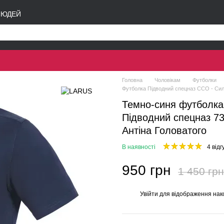
ЛЮДЕЙ
Головна
Чоловікам
Футболки
Футболка Підводний спецназ ССО - Сил
Темно-синя футболка 
Підводний спецназ 7
Антіна Головатого
В наявності
4 відг
950 грн
1 450 грн
Увійти
для відображення нак
%