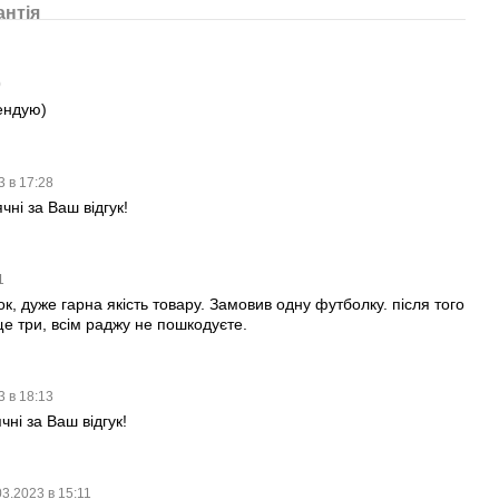
антія
0
ендую)
3 в 17:28
чні за Ваш відгук!
31
к, дуже гарна якість товару. Замовив одну футболку. після того
ще три, всім раджу не пошкодуєте.
3 в 18:13
ні за Ваш відгук!
03.2023 в 15:11