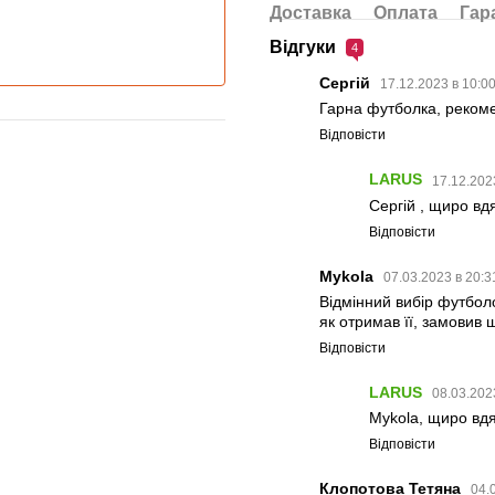
Доставка
Оплата
Гар
Відгуки
4
Сергій
17.12.2023 в 10:0
Гарна футболка, реком
Відповісти
LARUS
17.12.202
Сергій , щиро вдя
Відповісти
Mykola
07.03.2023 в 20:
Відмінний вибір футболо
як отримав її, замовив 
Відповісти
LARUS
08.03.202
Mykola, щиро вдяч
Відповісти
Клопотова Тетяна
04.