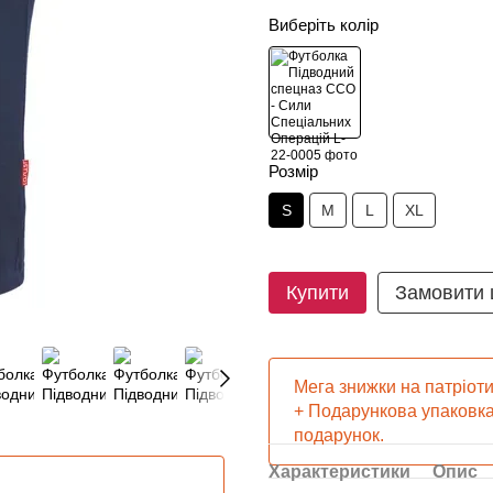
Виберіть колір
Розмір
S
M
L
XL
Купити
Замовити
Мега знижки на патріот
+ Подарункова упаковка
подарунок.
Характеристики
Опис