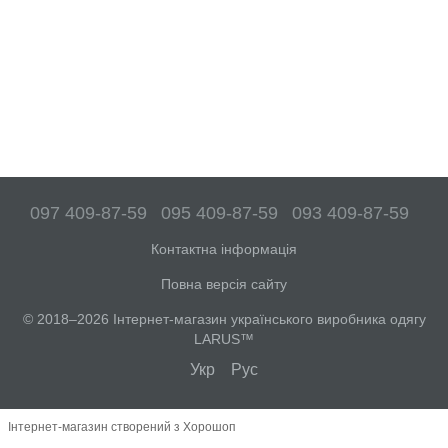
097 409-87-59
095 409-87-59
093 409-87-59
Контактна інформація
Повна версія сайту
© 2018–2026 Інтернет-магазин українського виробника одягу
LARUS™
Укр
Рус
Інтернет-магазин створений з Хорошоп