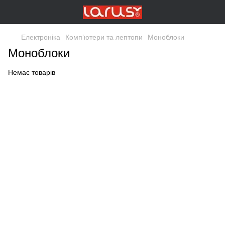
Електроніка
Компʼютери та лептопи
Моноблоки
Моноблоки
Немає товарів