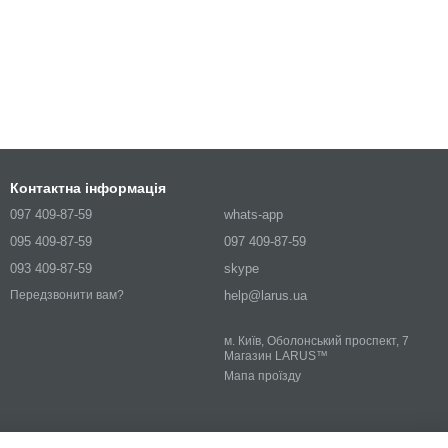
Контактна інформація
097 409-87-59
whats-app
095 409-87-59
097 409-87-59
093 409-87-59
skype
help@larus.ua
Передзвонити вам?
м. Київ, Оболонський проспект, 7
Магазин LARUS™
Мапа проїзду