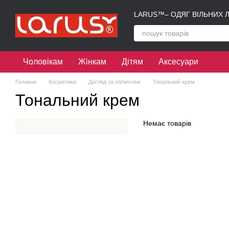
Перейти до основного контенту
LARUS™– ОДЯГ ВІЛЬНИХ 
Чоловікам
Жінкам
Дітям
Аксесуари
Головна
Косметика
Догляд за обличчям
Тональний крем
Тональний крем
Немає товарів