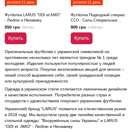
остался 21 день
остался 21 день
Футболка LARUS "ODI et AMO"
Футболка Подводный спецназ
- Люблю и Ненавижу
ССО - Силы Специальных
Операций
550 грн
900 грн
750 грн
1 450 грн
Купить
Купить
Оригинальные футболки с украинской символикой на
протяжении нескольких лет являются трендом № 1 среди
молодежи. Изделия пользуются популярностью у людей
зрелого возраста. Покупка эксклюзивных вещей для многих –
некий способ выражения себя, своей гражданской позиции
или культурной принадлежности.
Одежда в украинском стиле отличается лаконичным дизайном
и качеством исполнения. Потребители разных стран и
государств с удовольствием покупают украинские футболки.
Украинский бренд "LARUS" появился на отечественном рынке
в 2018 году. Мы выпустили сразу две линейки качественной и
стильной одежды: "Вооружённые силы Украины" и LARUS
"ODI et AMO" - Люблю и Ненавижу.