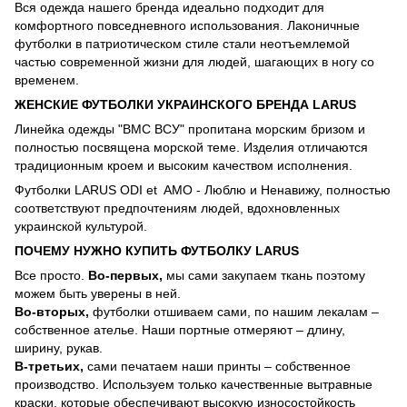
Вся одежда нашего бренда идеально подходит для
комфортного повседневного использования. Лаконичные
футболки в патриотическом стиле стали неотъемлемой
частью современной жизни для людей, шагающих в ногу со
временем.
ЖЕНСКИЕ ФУТБОЛКИ УКРАИНСКОГО БРЕНДА LARUS
Линейка одежды "ВМС ВСУ" пропитана морским бризом и
полностью посвящена морской теме. Изделия отличаются
традиционным кроем и высоким качеством исполнения.
Футболки LARUS ODI et AMO - Люблю и Ненавижу, полностью
соответствуют предпочтениям людей, вдохновленных
украинской культурой.
ПОЧЕМУ НУЖНО КУПИТЬ ФУТБОЛКУ LARUS
Все просто.
Во-первых,
мы сами закупаем ткань поэтому
можем быть уверены в ней.
Во-вторых,
футболки отшиваем сами, по нашим лекалам –
собственное ателье. Наши портные отмеряют – длину,
ширину, рукав.
В-третьих,
сами печатаем наши принты – собственное
производство. Используем только качественные вытравные
краски, которые обеспечивают высокую износостойкость